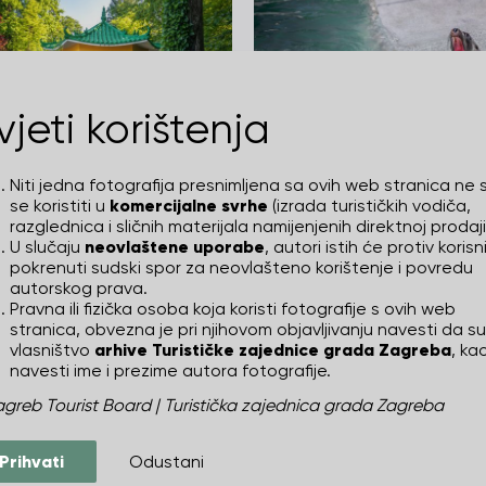
vjeti korištenja
ški vrt
Zoološki vrt
DUVAL
JULIEN DUVAL
Niti jedna fotografija presnimljena sa ovih web stranica ne 
se koristiti u
komercijalne svrhe
(izrada turističkih vodiča,
razglednica i sličnih materijala namijenjenih direktnoj prodaji
U slučaju
neovlaštene uporabe
, autori istih će protiv korisn
pokrenuti sudski spor za neovlašteno korištenje i povredu
autorskog prava.
Pravna ili fizička osoba koja koristi fotografije s ovih web
stranica, obvezna je pri njihovom objavljivanju navesti da su
vlasništvo
arhive Turističke zajednice grada Zagreba
, kao
navesti ime i prezime autora fotografije.
greb Tourist Board | Turistička zajednica grada Zagreba
Prihvati
Odustani