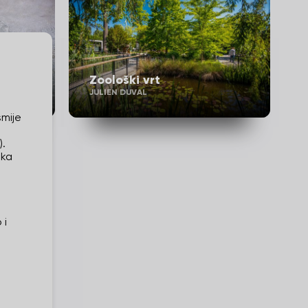
Zoološki vrt
JULIEN DUVAL
smije
).
ika
 i