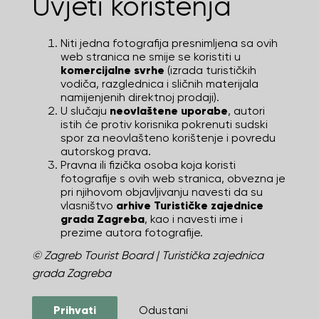
Uvjeti korištenja
Niti jedna fotografija presnimljena sa ovih
web stranica ne smije se koristiti u
komercijalne svrhe
(izrada turističkih
vodiča, razglednica i sličnih materijala
namijenjenih direktnoj prodaji).
U slučaju
neovlaštene uporabe
, autori
istih će protiv korisnika pokrenuti sudski
spor za neovlašteno korištenje i povredu
autorskog prava.
Pravna ili fizička osoba koja koristi
fotografije s ovih web stranica, obvezna je
pri njihovom objavljivanju navesti da su
vlasništvo
arhive Turističke zajednice
grada Zagreba
, kao i navesti ime i
prezime autora fotografije.
© Zagreb Tourist Board | Turistička zajednica
grada Zagreba
Prihvati
Odustani