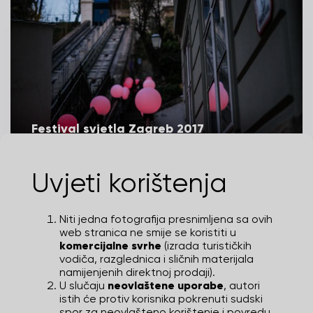
Festival svjetla Zagreb 2017
SANJIN KAŠTELAN
Uvjeti korištenja
Niti jedna fotografija presnimljena sa ovih
web stranica ne smije se koristiti u
komercijalne svrhe
(izrada turističkih
vodiča, razglednica i sličnih materijala
namijenjenih direktnoj prodaji).
U slučaju
neovlaštene uporabe
, autori
istih će protiv korisnika pokrenuti sudski
spor za neovlašteno korištenje i povredu