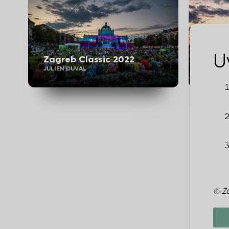
U
Zagreb Classic 2022
Zagre
JULIEN DUVAL
JULIEN 
© Za