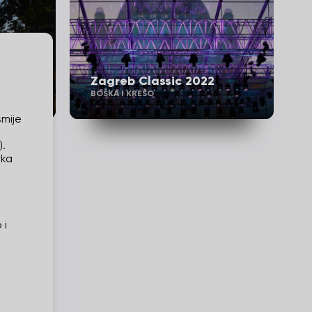
Zagreb Classic 2022
BOŠKA I KREŠO
smije
).
ika
 i