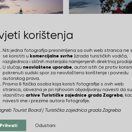
vjeti korištenja
b Classic 2022
Zagreb Classic 2022
DUVAL
BOŠKA I KREŠO
Niti jedna fotografija presnimljena sa ovih web stranica ne 
se koristiti u
komercijalne svrhe
(izrada turističkih vodiča,
razglednica i sličnih materijala namijenjenih direktnoj prodaji
U slučaju
neovlaštene uporabe
, autori istih će protiv korisn
pokrenuti sudski spor za neovlašteno korištenje i povredu
autorskog prava.
Pravna ili fizička osoba koja koristi fotografije s ovih web
stranica, obvezna je pri njihovom objavljivanju navesti da su
vlasništvo
arhive Turističke zajednice grada Zagreba
, kao
navesti ime i prezime autora fotografije.
greb Tourist Board | Turistička zajednica grada Zagreba
Prihvati
Odustani